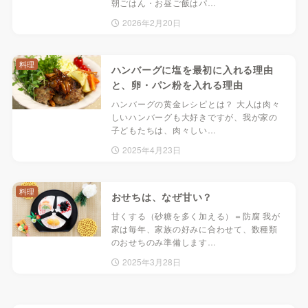
朝ごはん・お昼ご飯はパ…
2026年2月20日
料理
ハンバーグに塩を最初に入れる理由
と、卵・パン粉を入れる理由
ハンバーグの黄金レシピとは？ 大人は肉々
しいハンバーグも大好きですが、我が家の
子どもたちは、肉々しい…
2025年4月23日
料理
おせちは、なぜ甘い？
甘くする（砂糖を多く加える）＝防腐 我が
家は毎年、家族の好みに合わせて、数種類
のおせちのみ準備します…
2025年3月28日