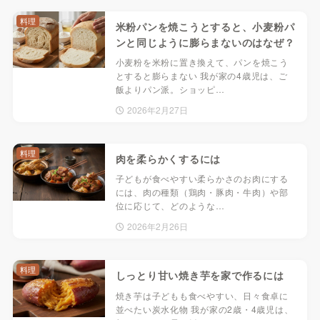
料理
米粉パンを焼こうとすると、小麦粉パ
ンと同じように膨らまないのはなぜ？
小麦粉を米粉に置き換えて、パンを焼こう
とすると膨らまない 我が家の4歳児は、ご
飯よりパン派。ショッピ…
2026年2月27日
料理
肉を柔らかくするには
子どもが食べやすい柔らかさのお肉にする
には、肉の種類（鶏肉・豚肉・牛肉）や部
位に応じて、どのような…
2026年2月26日
料理
しっとり甘い焼き芋を家で作るには
焼き芋は子どもも食べやすい、日々食卓に
並べたい炭水化物 我が家の2歳・4歳児は、